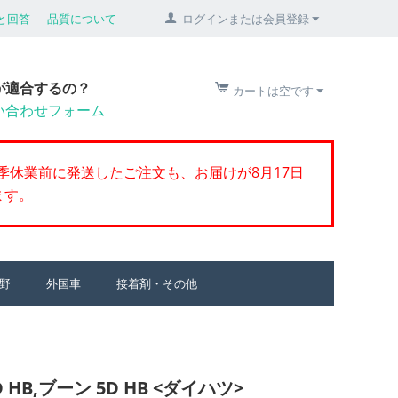
と回答
品質について
ログインまたは会員登録
が適合するの？
カートは空です
い合わせフォーム
季休業前に発送したご注文も、お届けが8月17日
ます。
野
外国車
接着剤・その他
 HB,ブーン 5D HB <ダイハツ>