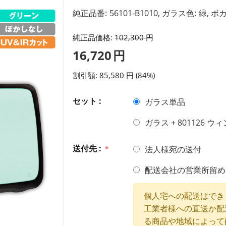
純正品番:
56101-B1010,
ガラス色:
緑,
ボカ
純正品価格:
102,300
円
16,720
円
割引額:
85,580
円
(
84
%)
セット :
ガラス単品
ガラス + 801126 
送付先 :
法人様宛の送付
配送会社の営業所留
個人宅への配送はでき
工業者様への直送か配
る商品や地域によって