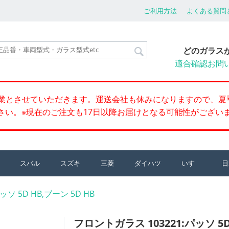
ご利用方法
よくある質問
どのガラス
適合確認お問
季休業とさせていただきます。運送会社も休みになりますので、夏
さい。※現在のご注文も17日以降お届けとなる可能性がござい
スバル
スズキ
三菱
ダイハツ
いすゞ
日
ソ 5D HB,ブーン 5D HB
フロントガラス 103221:パッソ 5D